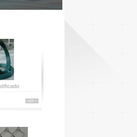
tificado
VER +