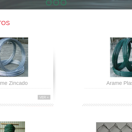
TOS
ame Zincado
Arame Plas
VER +