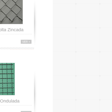
lta Zincada
VER +
 Ondulada